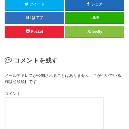
ド
ツイート
シェア
ウ
で
開
き
はてブ
LINE
ま
す
)
Pocket
feedly
コメントを残す
メールアドレスが公開されることはありません。
*
が付いている
欄は必須項目です
コメント