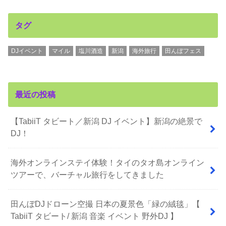
タグ
DJイベント
マイル
塩川酒造
新潟
海外旅行
田んぼフェス
最近の投稿
【TabiiT タビート／新潟 DJ イベント】新潟の絶景で
DJ！
海外オンラインステイ体験！タイのタオ島オンライン
ツアーで、バーチャル旅行をしてきました
田んぼDJドローン空撮 日本の夏景色「緑の絨毯」【
TabiiT タビート/ 新潟 音楽 イベント 野外DJ 】