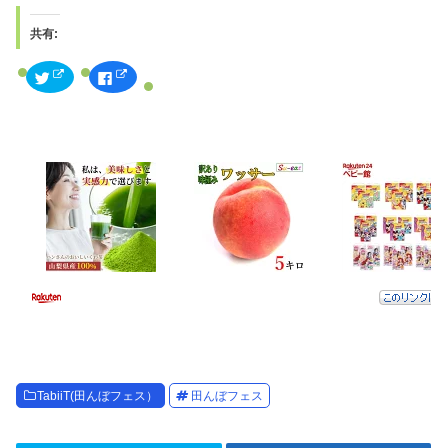
共有:
ク
F
リ
a
ッ
c
ク
e
し
b
て
o
T
o
w
k
i
で
t
共
t
有
e
す
r
る
で
に
共
は
有
ク
(
リ
新
ッ
し
ク
い
し
ウ
て
ィ
く
ン
だ
ド
さ
ウ
い
で
(
開
新
TabiiT(田んぼフェス）
田んぼフェス
き
し
ま
い
す
ウ
)
ィ
ン