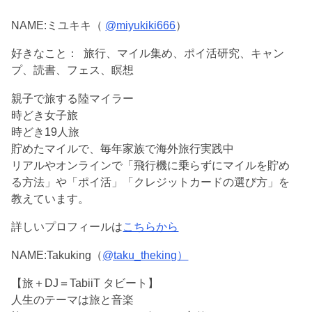
NAME:
ミユキキ（
@miyukiki666
）
好きなこと：
旅行、マイル集め、ポイ活研究、キャン
プ、読書、フェス、瞑想
親子で旅する陸マイラー
時どき女子旅
時どき19人旅
貯めたマイルで、毎年家族で海外旅行実践中
リアルやオンラインで「飛行機に乗らずにマイルを貯め
る方法」や「ポイ活」「クレジットカードの選び方」を
教えています。
詳しいプロフィールは
こちらから
NAME:Takuking
（
@taku_theking
）
【旅＋DJ＝TabiiT タビート】
人生のテーマは旅と音楽