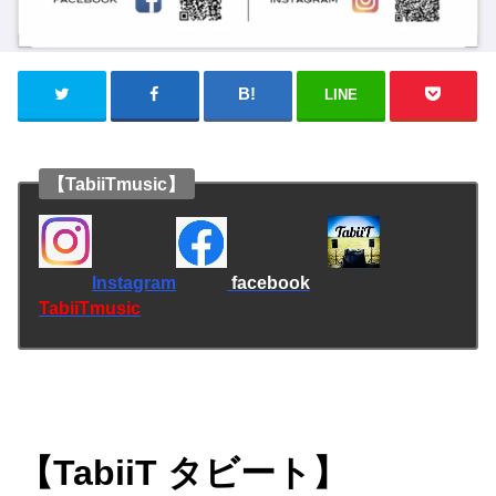
LINE
【TabiiTmusic】
Instagram
facebook
TabiiTmusic
【TabiiT タビート】