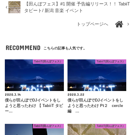
【田んぼフェス】#1 開催 予告編リリース！！ TabiiT
タビート/ 新潟 音楽 イベント
トップページへ
RECOMMEND
こちらの記事も人気です。
TabiiT(田んぼフェス）
TabiiT(田んぼフェス）
2020.3.14
2020.3.22
僕らが田んぼでDJイベントをし
僕らが田んぼでDJイベントをし
ようと思ったわけ 【 TabiiT タビ
ようと思ったわけ Pt２ cercle
ー…
編 …
TabiiT(田んぼフェス）
TabiiT(田んぼフェス）