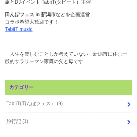
旅とDJイベント TabiiT(タビート）主催
田んぼフェス in 新潟市
などを企画運営
コラボ希望大歓迎です！
TabiiT music
「人生を楽しむことしか考えていない」新潟市に住む一
般的サラリーマン家庭の父と母です
カテゴリー
TabiiT(田んぼフェス）
(9)
旅行記
(1)