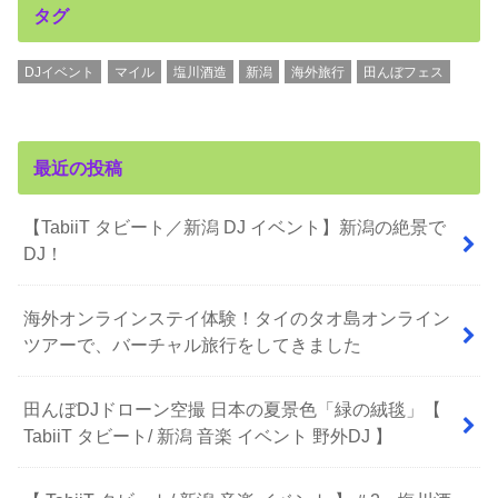
タグ
DJイベント
マイル
塩川酒造
新潟
海外旅行
田んぼフェス
最近の投稿
【TabiiT タビート／新潟 DJ イベント】新潟の絶景で
DJ！
海外オンラインステイ体験！タイのタオ島オンライン
ツアーで、バーチャル旅行をしてきました
田んぼDJドローン空撮 日本の夏景色「緑の絨毯」【
TabiiT タビート/ 新潟 音楽 イベント 野外DJ 】