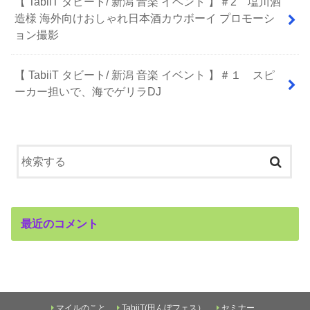
【 TabiiT タビート/ 新潟 音楽 イベント 】＃2 塩川酒
造様 海外向けおしゃれ日本酒カウボーイ プロモーシ
ョン撮影
【 TabiiT タビート/ 新潟 音楽 イベント 】＃１ スピ
ーカー担いで、海でゲリラDJ
最近のコメント
マイルのこと
TabiiT(田んぼフェス）
セミナー