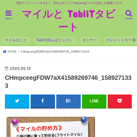
【陸マイラーミユキキ】と【田んぼフェスTakuking】の人生楽しみ提案ブログ
マイルと TabiiTタビ
menu
search
ート
マイルのこと
TabiiT(田んぼフェス）
セミナー
クレジットカード
HOME
CHmpceegFDW7aX41589269746_1589271333
2020.05.12
CHmpceegFDW7aX41589269746_158927133
3
LINE