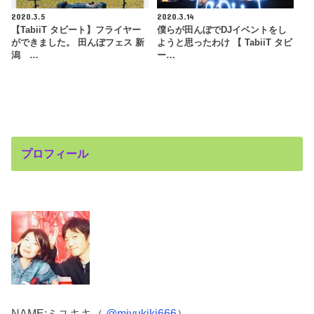
2020.3.5
2020.3.14
【TabiiT タビート】フライヤー
僕らが田んぼでDJイベントをし
ができました。 田んぼフェス 新
ようと思ったわけ 【 TabiiT タビ
潟 …
ー…
プロフィール
NAME:
ミユキキ（
@miyukiki666
）