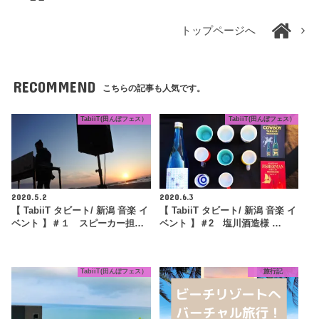
トップページへ
RECOMMEND
こちらの記事も人気です。
TabiiT(田んぼフェス）
TabiiT(田んぼフェス）
2020.5.2
2020.6.3
【 TabiiT タビート/ 新潟 音楽 イ
【 TabiiT タビート/ 新潟 音楽 イ
ベント 】＃１ スピーカー担…
ベント 】＃2 塩川酒造様 …
TabiiT(田んぼフェス）
旅行記