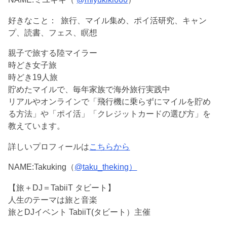
好きなこと：
旅行、マイル集め、ポイ活研究、キャン
プ、読書、フェス、瞑想
親子で旅する陸マイラー
時どき女子旅
時どき19人旅
貯めたマイルで、毎年家族で海外旅行実践中
リアルやオンラインで「飛行機に乗らずにマイルを貯め
る方法」や「ポイ活」「クレジットカードの選び方」を
教えています。
詳しいプロフィールは
こちらから
NAME:Takuking
（
@taku_theking
）
【旅＋DJ＝TabiiT タビート】
人生のテーマは旅と音楽
旅とDJイベント TabiiT(タビート）主催