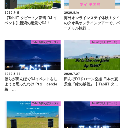
2020.9.13
2020.8.16
【TabiiT タビート／新潟 DJ イ
海外オンラインステイ体験！タイ
ベント】新潟の絶景でDJ！
のタオ島オンラインツアーで、バ
ーチャル旅行…
TabiiT(田んぼフェス）
TabiiT(田んぼフェス）
2020.3.22
2020.7.27
僕らが田んぼでDJイベントをし
田んぼDJドローン空撮 日本の夏
ようと思ったわけ Pt２ cercle
景色「緑の絨毯」【 TabiiT タ…
編 …
TabiiT(田んぼフェス）
TabiiT(田んぼフェス）